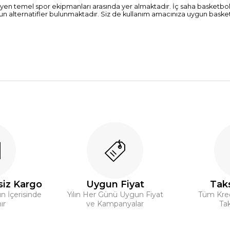
n temel spor ekipmanları arasında yer almaktadır. İç saha basketbol
 alternatifler bulunmaktadır. Siz de kullanım amacınıza uygun basketb
siz Kargo
Uygun Fiyat
Taks
ün İçerisinde
Yılın Her Günü Uygun Fiyat
Tüm Kredi
ır
ve Kampanyalar
Tak