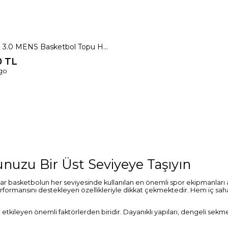
adidas PRO 3.0 MENS Basketbol Topu HM4976
0 TL
rgo
nuzu Bir Üst Seviyeye Taşıyın
basketbolun her seviyesinde kullanılan en önemli spor ekipmanları ara
rformansını destekleyen özellikleriyle dikkat çekmektedir. Hem iç saha
tkileyen önemli faktörlerden biridir. Dayanıklı yapıları, dengeli sekme