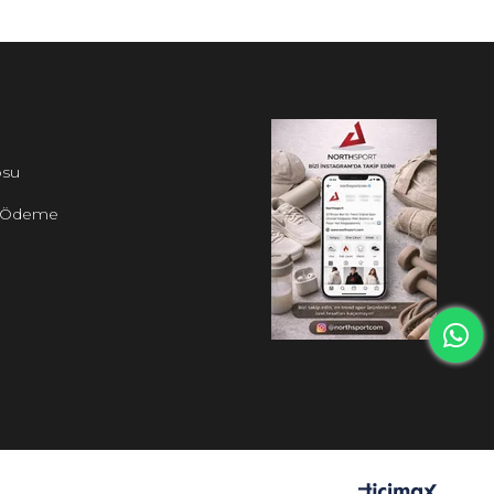
osu
i Ödeme