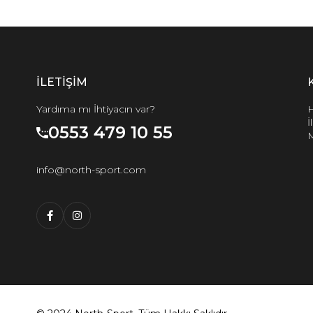
İLETİŞİM
Yardıma mı İhtiyacın var?
H
İ
0553 479 10 55
M
info@north-sport.com