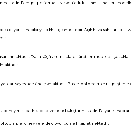
rlanmaktadır. Dengeli performans ve konforlu kullanım sunan bu modell
lecek dayanıklı yapılarıyla dikkat çekmektedir. Açık hava sahalarında uz
dir.
 tasarlanmaktadır. Daha küçük numaralarda üretilen modeller, çocukla
ılmaktadır.
lı yapıları sayesinde öne çıkmaktadır. Basketbol becerilerini geliştirme
deneyimini basketbol severlerle buluşturmaktadır. Dayanıklı yapıları, k
 topları, farklı seviyelerdeki oyunculara hitap etmektedir.