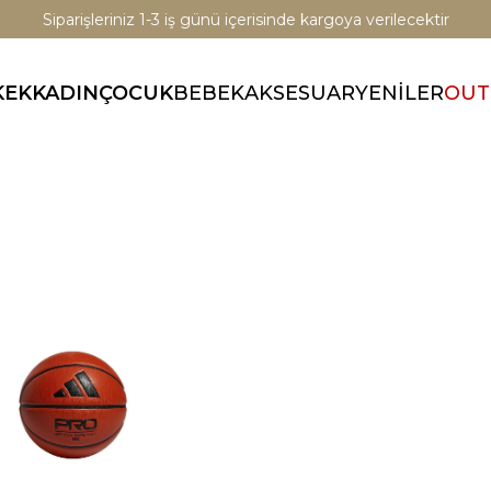
Siparişleriniz 1-3 iş günü içerisinde kargoya verilecektir
KEK
KADIN
ÇOCUK
BEBEK
AKSESUAR
YENİLER
OUT