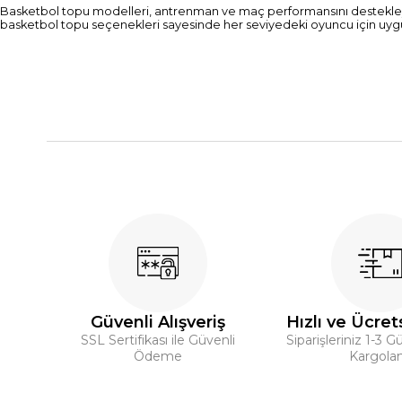
Basketbol topu modelleri, antrenman ve maç performansını destekleye
basketbol topu seçenekleri sayesinde her seviyedeki oyuncu için uygun
Güvenli Alışveriş
Hızlı ve Ücret
SSL Sertifikası ile Güvenli
Siparişleriniz 1-3 G
Ödeme
Kargolan