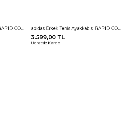
adidas Erkek Tenis Ayakkabısı RAPID COURT LOW JS2216
adidas Erkek Tenis Ayakkabısı RAPID COURT LOW JS2209
3.599,00 TL
Ücretsiz Kargo