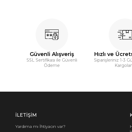
Güvenli Alışveriş
Hızlı ve Ücret
SSL Sertifikası ile Güvenli
Siparişleriniz 1-3 G
Ödeme
Kargolan
İLETİŞİM
Yardıma mı İhtiyacın var?
H