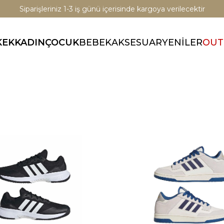
Siparişleriniz 1-3 iş günü içerisinde kargoya verilecektir
KEK
KADIN
ÇOCUK
BEBEK
AKSESUAR
YENİLER
OUT