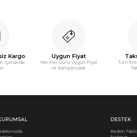
siz Kargo
Uygun Fiyat
Taks
ün İçerisinde
Yılın Her Günü Uygun Fiyat
Tüm Kredi
ır
ve Kampanyalar
Tak
KURUMSAL
DESTEK
akkımızda
Beden Tabl