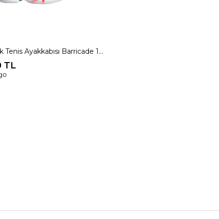
adidas Erkek Tenis Ayakkabısı Barricade 14 M JR9153
0 TL
rgo